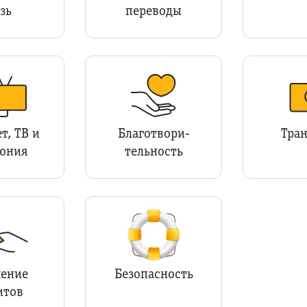
зь
переводы
т, ТВ и
Благотвори­
Тра
ония
тельность
ение
Безопасность
итов