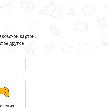
нковской картой:
огое другое
лечения