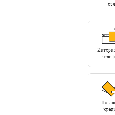
свя
Интерне
телеф
Погаш
кред